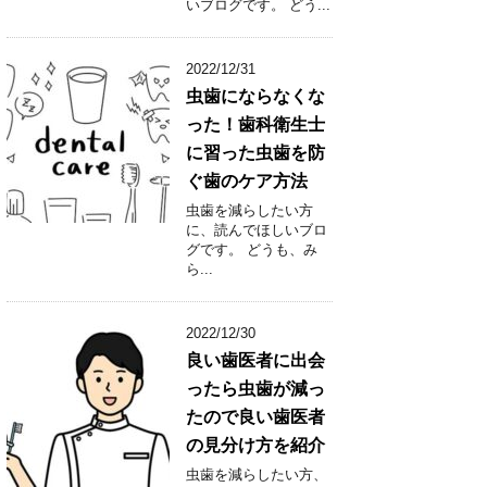
いブログです。 どう...
2022/12/31
虫歯にならなくな
った！歯科衛生士
に習った虫歯を防
ぐ歯のケア方法
虫歯を減らしたい方
に、読んでほしいブロ
グです。 どうも、み
ら...
2022/12/30
良い歯医者に出会
ったら虫歯が減っ
たので良い歯医者
の見分け方を紹介
虫歯を減らしたい方、