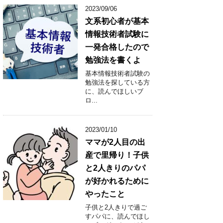
2023/09/06
文系初心者が基本
情報技術者試験に
一発合格したので
勉強法を書くよ
基本情報技術者試験の
勉強法を探している方
に、読んでほしいブ
ロ...
2023/01/10
ママが2人目の出
産で里帰り！子供
と2人きりのパパ
が好かれるために
やったこと
子供と2人きりで過ご
すパパに、読んでほし