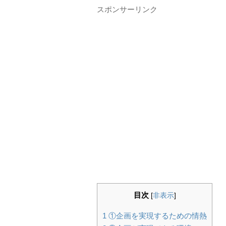
スポンサーリンク
目次
[
非表示
]
1
①企画を実現するための情熱