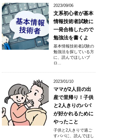
2023/09/06
文系初心者が基本
情報技術者試験に
一発合格したので
勉強法を書くよ
基本情報技術者試験の
勉強法を探している方
に、読んでほしいブ
ロ...
2023/01/10
ママが2人目の出
産で里帰り！子供
と2人きりのパパ
が好かれるために
やったこと
子供と2人きりで過ご
すパパに、読んでほし