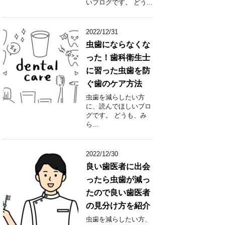
いブログです。 どう...
2022/12/31
虫歯にならなくな
った！歯科衛生士
に習った虫歯を防
ぐ歯のケア方法
虫歯を減らしたい方
に、読んでほしいブロ
グです。 どうも、み
ら...
2022/12/30
良い歯医者に出会
ったら虫歯が減っ
たので良い歯医者
の見分け方を紹介
虫歯を減らしたい方、