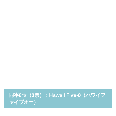
同率8位（3票）：Hawaii Five-0（ハワイフ
ァイブオー）